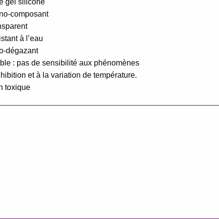
e gel silicone
no-composant
nsparent
istant à l’eau
o-dégazant
ble : pas de sensibilité aux phénomènes
nhibition et à la variation de température.
n toxique