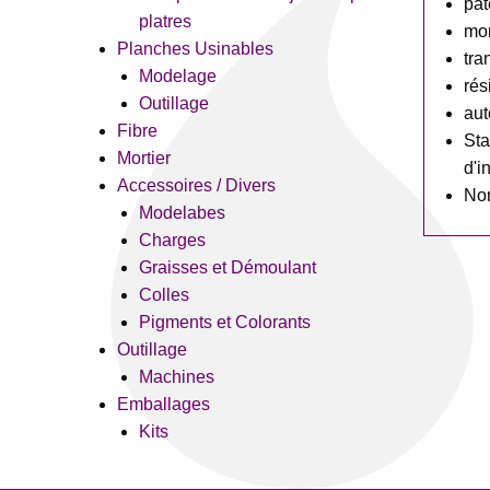
pât
platres
mo
Planches Usinables
tra
Modelage
rés
Outillage
aut
Fibre
Sta
Mortier
d'i
Accessoires / Divers
No
Modelabes
Charges
Graisses et Démoulant
Colles
Pigments et Colorants
Outillage
Machines
Emballages
Kits