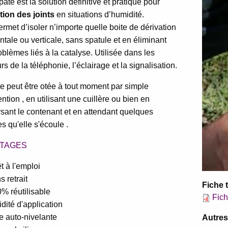
pâte est la solution définitive et pratique pour
tion des joints
en situations d’humidité.
ermet d’isoler n’importe quelle boite de dérivation
ntale ou verticale, sans spatule et en éliminant
oblèmes liés à la catalyse. Utilisée dans les
rs de la téléphonie, l’éclairage et la signalisation.
e peut être otée à tout moment par simple
ention , en utilisant une cuillère ou bien en
sant le contenant et en attendant quelques
s qu'elle s'écoule .
TAGES
t à l'emploi
s retrait
Fiche 
% réutilisable
Fic
idité d'application
e auto-nivelante
Autre