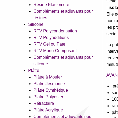
Cette 
Résine Elastomere
l’
isola
Compléments et adjuvants pour
Elle p
résines
horizo
Silicone
les pr
RTV Polycondensation
secteu
RTV Polyadditions
RTV Gel ou Pate
La pat
RTV Mono-Composant
interv
Compléments et adjuvants pour
renver
silicone
minute
Plâtre
AVAN
Plâtre à Mouler
Plâtre Jesmonite
prê
Plâtre Synthétique
san
Plâtre Polyester
100
Réfractaire
rap
Plâtre Acrylique
pât
Compléments et adjuvants pour