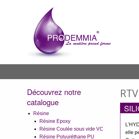
Aller au contenu principal
Découvrez notre
RTV
catalogue
SIL
Résine
Résine Epoxy
L'HY
Résine Coulée sous vide VC
elle p
Résine Polyuréthane PU