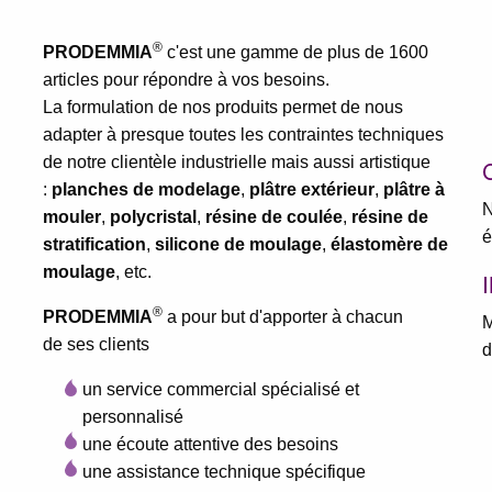
®
PRODEMMIA
c'est une gamme de plus de 1600
articles pour répondre à vos besoins.
La formulation de nos produits permet de nous
adapter à presque toutes les contraintes techniques
de notre clientèle industrielle mais aussi artistique
:
planches de modelage
,
plâtre extérieur
,
plâtre à
N
mouler
,
polycristal
,
résine de coulée
,
résine de
é
stratification
,
silicone de moulage
,
élastomère de
moulage
, etc.
®
PRODEMMIA
a pour but d'apporter à chacun
M
de ses clients
d
un service commercial spécialisé et
personnalisé
une écoute attentive des besoins
une assistance technique spécifique